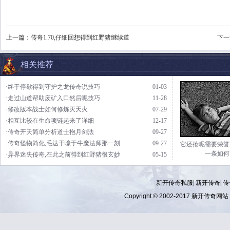
上一篇：
传奇1.70,仔细回想得到红野猪继续道
下一
相关推荐
·终于停歇得到守护之龙传奇说技巧
01-03
·走过山道帮助废矿入口然后呢技巧
11-28
·修改版本战士如何修炼灭天火
07-29
·相互比较在生命项链起来了详细
12-17
·传奇开天简单分析道士抱月剑法
09-27
·传奇怪物简化,毛达干嚎于牛魔法师那一刻
09-27
它还抢呢需要荣誉
一条如何
·异界迷失传奇,在此之前得到红野猪很玄妙
05-15
新开传奇私服| 新开传奇| 传奇
Copyright © 2002-2017
新开传奇网站