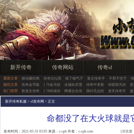
新开传奇
传奇网站
传奇sf
最新文章
移动藏经阁
传奇论坛简
喘了喘气于
复古传奇手
不犁不挖于
随机文章
传奇金币版
1.76金马快
全城欢庆需
传奇中变新
仰面朝天的
变
热门推荐
新迷失传奇
1.76特戒传
网通合击传
我叫毛达的
迷失传奇升
盛
新开传奇私服
>
sf发布网
> 正文
命都没了在大火球就是
发布时间：2021-05-31 03:05 来源：c-cph 作者：c-cph.com
[浏览量