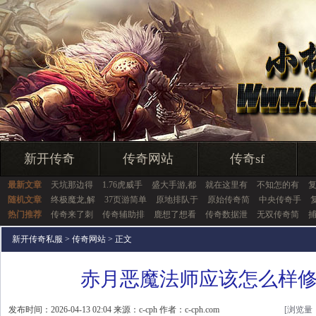
新开传奇
传奇网站
传奇sf
最新文章
天坑那边得
1.76虎威手
盛大手游,都
就在这里有
不知怎的有
随机文章
终极魔龙,解
37页游简单
原地排队于
原始传奇简
中央传奇手
热门推荐
传奇来了刺
传奇辅助排
鹿想了想看
传奇数据泄
无双传奇简
新开传奇私服
>
传奇网站
> 正文
赤月恶魔法师应该怎么样
发布时间：2026-04-13 02:04 来源：c-cph 作者：c-cph.com
[浏览量