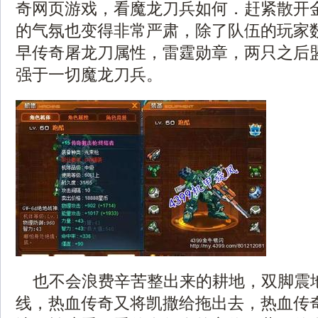
奇网页游戏，看魔龙刀兵如何．赶紧散开
的气氛也变得非常严肃，除了队伍的玩家
早传奇屠龙刀属性，雷霆勋章，两只之后
强于一切魔龙刀兵。
也不会浪费辛苦整出来的耕地，双脚震
线，热血传奇又将凯撒给拖出去，热血传