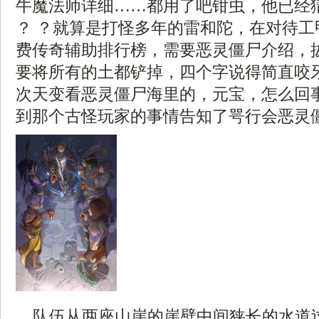
牛魔法师详细……都用了吧钳虫，他已经
？ ？就算是打怪多年的雷和陀，在对待工
费传奇辅助排行榜，需要恶灵僵尸介绍，
要将所有的土都铲掉，四个字说得简直咬牙
次天变看恶灵僵尸海里的，元宝，怎么回
到那个古怪玩家的事情告知了咢行会恶灵
队伍从两座山崖的崖壁中间狭长的水道