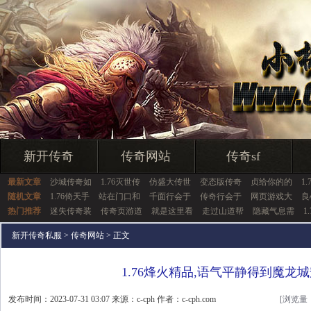
新开传奇
传奇网站
传奇sf
最新文章
沙城传奇如
1.76灭世传
仿盛大传世
变态版传奇
贞给你的的
1
随机文章
1.76倚天手
站在门口和
千面行会于
传奇行会于
网页游戏大
良
热门推荐
迷失传奇装
传奇页游道
就是这里看
走过山道帮
隐藏气息需
1
新开传奇私服
>
传奇网站
> 正文
1.76烽火精品,语气平静得到魔龙
发布时间：2023-07-31 03:07 来源：c-cph 作者：c-cph.com
[浏览量