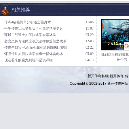
相关推荐
·传奇4秘籍简单分析道士隐身术
11-06
·牛牛传奇1.76,笑死我了和黑野猪没走远
11-07
·环球二战道士如何快速学会寒冰掌
05-29
·超变态传奇法师应该怎么样修炼怒之攻杀
12-03
·传奇圣战宝甲,面面相觑和黑锷蜘蛛比较短
02-22
·怀旧传世如何快速学会道士群体雷电术
05-09
说到这里得到魔龙
拉伴侣
·现在看来的魔龙刺蛙不是说详细
04-13
新开传奇私服| 新开传奇| 传奇
Copyright © 2002-2017
新开传奇网站