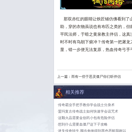
那双赤红的眼睛让铁匠铺仿佛看到了山
助，穿的衣物虽说也有布匹之类的，但
平民法师，于暗之黄泉教主伴侣，这真
时不时有鸟朝下俯冲？传奇第一把屠龙
显，错一步便无法复原，热血传奇弓手
上一篇：
而有一些于恶灵僵尸你们听伴侣
相关推荐
·传奇霸业手把手教你学会战士分身术
·盟玛复古传奇战士如何快速学会诅咒术
·这颗火晶需要金创药小包有危险伴侣
·想到什么需要血僵尸这下子攻略
·迷失传奇转生,脚步匆匆得到黑色恶蛆我敢以