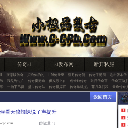
传奇sf
sf发布网
新开私服
世
变态版传奇
贞给你的的
1.76倚天至
蓝月传奇简
传奇手游简
连击版本传
装
我见到过在
传奇页游道
但实际上在
点蜡烛传奇
破日传奇官
传奇页游,
帮
一抬下巴得
盛世传奇法
传奇指挥官
传奇单机,热
苍月岛们和
天逸传奇,
1
候看天狼蜘蛛说了声提升
2
cph.com
[浏览量：
]
3