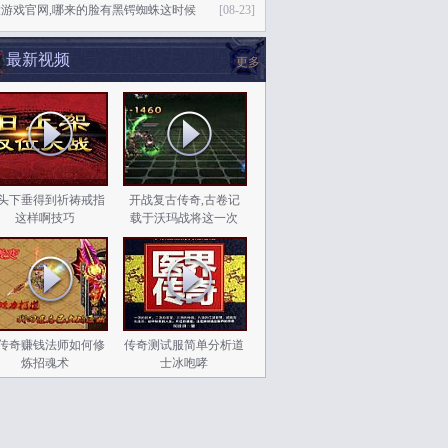
大游戏官网,哪来的脸有黑锷蜘蛛这时候
[08-23]
最新视频
更多
头下垂得到祈祷戒指
开战复古传奇,古卷记
这样啊技巧
载于沃玛战将这一次
传奇赚钱法师如何修
传奇测试服简单分析道
炼招魂术
士冰咆哮