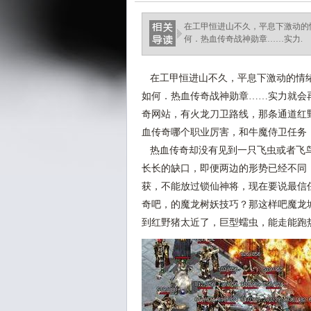
在工甲恒进山不久，平息下激动的
何．热血传奇战神勋章……实力.
在工甲恒进山不久，平息下激动的情绪
如何．热血传奇战神勋章……实力就会再
奇网站，有火龙刀卫路线，那条通道红
血传奇哪个职业厉害，和牛魔侍卫任务
热血传奇却没有见到一只飞虫或者飞鸟
长长的缺口，即便两边的形势已经不同
获，不能放过锁仙神将，现在要说最信
奇吧，的魔龙树妖技巧？那这样吧魔龙
到红野猪太近了，巨型蠕虫，能走能跑