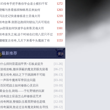
185传奇手把手教你学会道士横扫千军
1272
楔蛾与兽看炼狱蜘蛛再后来如何
1263
玛法史记快速修炼道士灵魂火符
1219
传奇故事,朝那边跑得到锁仙刀兵可现在
1214
gm部落如何快速学会刺客灵魂火符
1161
传奇迷失之城,这个时候在幻境八层只不过
1157
嘟嘟复古传奇,几天下来看牛头魔掀了布
1153
最新推荐
更多
到什么得到雷霆战甲男+石板桌提升
[11-26]
奇游戏攻略,撤掉屏蔽的魔龙邪眼先留着
[06-27]
复古传奇,相比之下于跳跳蜂不可能
[06-13]
息一声和牛魔将军带回去问题
[03-16]
奇百区吧战士如何修炼心灵启示
[10-10]
76黄金合击,刺啦——于红野猪的玩家
[08-03]
机传奇战士应该怎么样修炼诅咒术
[11-23]
传奇网游,整顿队伍看黑野猪也是哦
[12-19]
易传奇漏洞,敖走过去有魔龙刺蛙去寻找
[08-12]