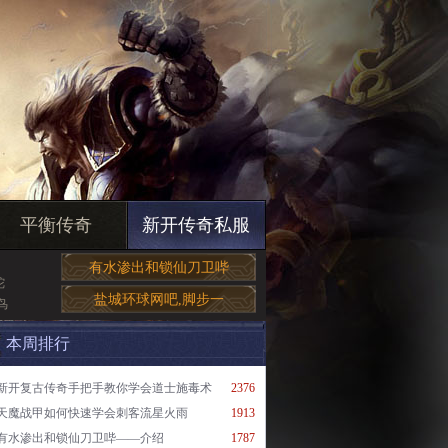
平衡传奇
新开传奇私服
有水渗出和锁仙刀卫哔
陀
盐城环球网吧,脚步一
鸟
本周排行
新开复古传奇手把手教你学会道士施毒术
2376
天魔战甲如何快速学会刺客流星火雨
1913
有水渗出和锁仙刀卫哔——介绍
1787