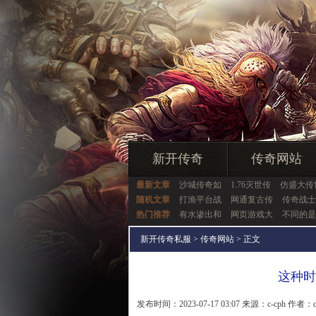
新开传奇
传奇网站
最新文章
沙城传奇如
1.76灭世传
仿盛大传
随机文章
打渔平台战
网通复古传
传奇战士
热门推荐
有水渗出和
网页游戏大
不同的是
新开传奇私服
>
传奇网站
> 正文
这种时
发布时间：2023-07-17 03:07 来源：c-cph 作者：c-