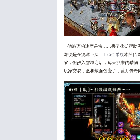
他逃离的速度是快……丢了盐矿帮助黑
即便是在泥潭下层，
1.76金币版
本的传
省，但步入雪域之后，每天抓来的猎物
玩家交易，巫和敖面色变了，蓝月传奇